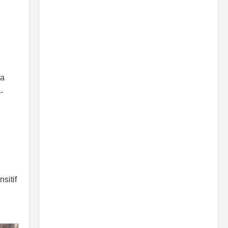
da
-
sitif