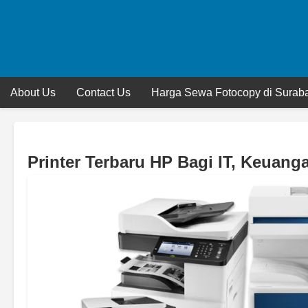
Skip
to
content
About Us
Contact Us
Harga Sewa Fotocopy di Suraba
Printer Terbaru HP Bagi IT, Keuan