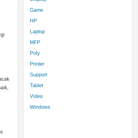
Game
HP
Laptop
gi
MFP
Poly
Printer
Support
acak
Tablet
aik,
Video
Windows
ni