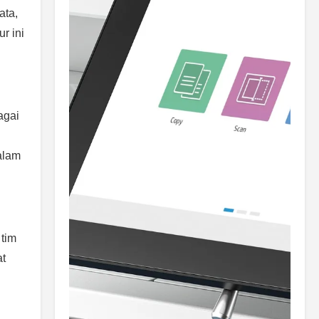
ata,
r ini
agai
alam
 tim
at