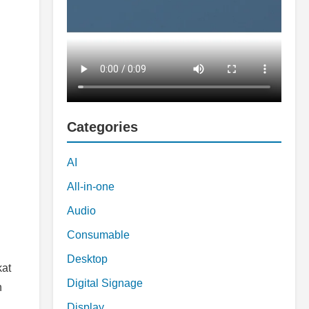
Categories
AI
All-in-one
Audio
Consumable
Desktop
kat
Digital Signage
h
Display