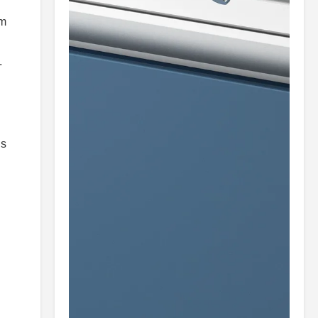
am
.
us