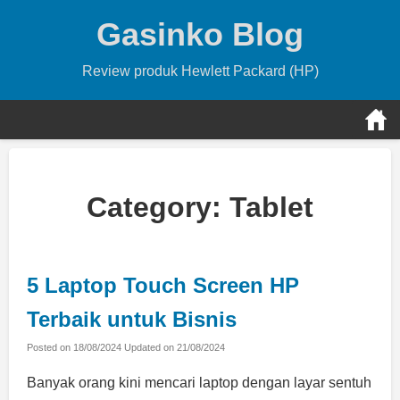
Skip
Gasinko Blog
to
content
Review produk Hewlett Packard (HP)
Category:
Tablet
5 Laptop Touch Screen HP
Terbaik untuk Bisnis
Posted on
18/08/2024
Updated on
21/08/2024
Banyak orang kini mencari laptop dengan layar sentuh