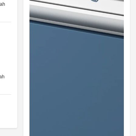
lah
lah