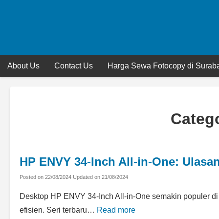
Skip
to
content
About Us
Contact Us
Harga Sewa Fotocopy di Suraba
Categ
HP ENVY 34-Inch All-in-One: Ulasa
Posted on
22/08/2024
Updated on
21/08/2024
Desktop HP ENVY 34-Inch All-in-One semakin populer di 
efisien. Seri terbaru…
Read more