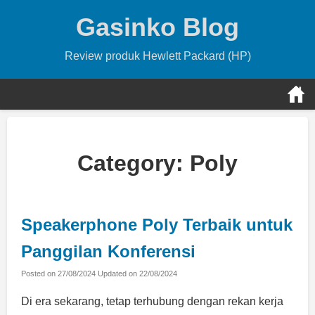
Skip
Gasinko Blog
to
content
Review produk Hewlett Packard (HP)
Category:
Poly
Speakerphone Poly Terbaik untuk
Panggilan Konferensi
Posted on
27/08/2024
Updated on
22/08/2024
Di era sekarang, tetap terhubung dengan rekan kerja