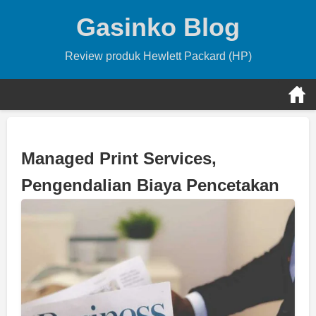
Skip
Gasinko Blog
to
content
Review produk Hewlett Packard (HP)
Managed Print Services,
Pengendalian Biaya Pencetakan