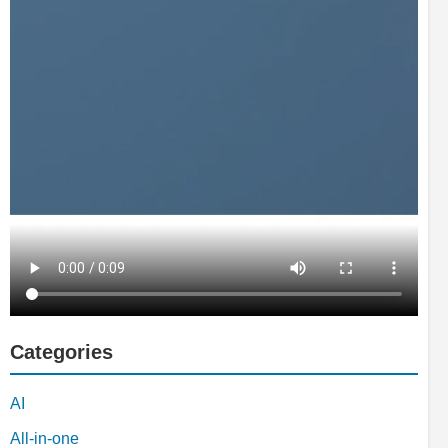
Categories
AI
All-in-one