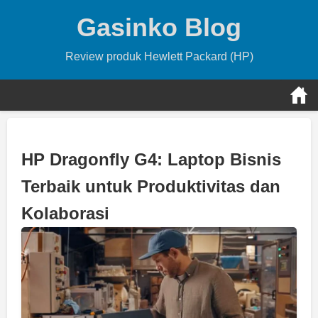
Skip
Gasinko Blog
to
content
Review produk Hewlett Packard (HP)
HP Dragonfly G4: Laptop Bisnis
Terbaik untuk Produktivitas dan
Kolaborasi