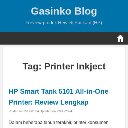
Skip
Gasinko Blog
to
content
Review produk Hewlett Packard (HP)
Tag:
Printer Inkject
HP Smart Tank 5101 All-in-One
Printer: Review Lengkap
Posted on
25/08/2024
Updated on
22/08/2024
Dalam beberapa tahun terakhir, printer konsumen