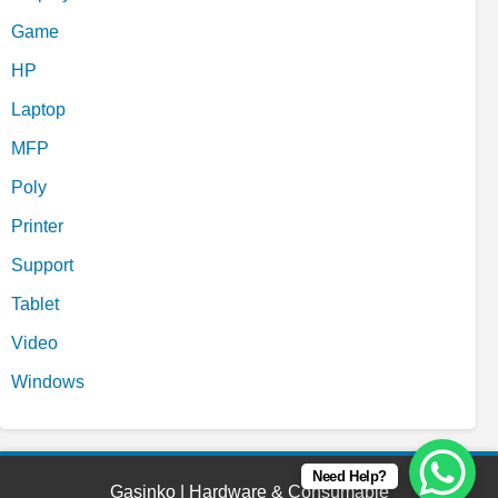
Game
HP
Laptop
MFP
Poly
Printer
Support
Tablet
Video
Windows
Need Help?
Gasinko | Hardware & Consumable