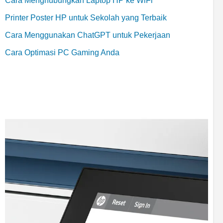
Cara Menghubungkan Laptop HP ke WiFi
Printer Poster HP untuk Sekolah yang Terbaik
Cara Menggunakan ChatGPT untuk Pekerjaan
Cara Optimasi PC Gaming Anda